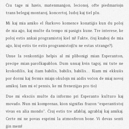
Ĉiu tage ni havis, matenmanĝon, lecionoj, ofte piedmarŝojn
trans belegaj montaroj, koncertoj, ludoj kaj tiel plu.
Mi kaj mia amiko el Ĥarkovo komence konatiĝis kun du poloj
de nia aĝo, kaj multe da tempo ni pasigis kune. Tre interese, ke
poloj estis ankaŭ programistoj kiel ni! Fakte, ĉiuj knaboj de mia
aĝo, kiuj estis tie estis programistoj(ĉu ne estas strange?).
Unue la renkontiĝo helpis al mi plibonigi mian Esperanton,
precipe mian parolkapablon. Dum unuaj kvin tagoj, mi tute ne
krokodilis, kaj ĉiam babilis, babilis, babilis… Kiam mi ekkuŝis
por dormi kaj fermis miajn okulojn mi aŭdis voĉon de miaj novoj
amikoj. Iam mi eĉ pensis, ke mi freneziĝas pro tio)
Due mi eksciis multe da informo pri Esperanto kulturo kaj
movado. Nun mi komprenas, kion signifas frazon “esperantistoj
vivas en alia mondo”. Ĉiuj estis tre afablaj, agrablaj kaj amikaj.
Certe mi ne povas esprimi la atmosferon bone. Vi devas senti
ĝin mem!