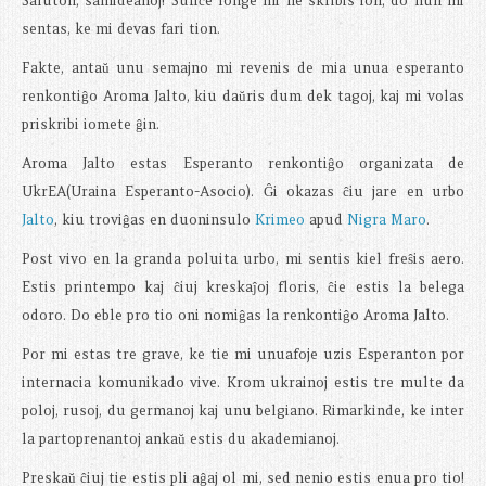
Saluton, samideanoj! Sufiĉe longe mi ne skribis ion, do nun mi
sentas, ke mi devas fari tion.
Fakte, antaŭ unu semajno mi revenis de mia unua esperanto
renkontiĝo Aroma Jalto, kiu daŭris dum dek tagoj, kaj mi volas
priskribi iomete ĝin.
Aroma Jalto estas Esperanto renkontiĝo organizata de
UkrEA(Uraina Esperanto-Asocio). Ĝi okazas ĉiu jare en urbo
Jalto
, kiu troviĝas en duoninsulo
Krimeo
apud
Nigra Maro
.
Post vivo en la granda poluita urbo, mi sentis kiel freŝis aero.
Estis printempo kaj ĉiuj kreskaĵoj floris, ĉie estis la belega
odoro. Do eble pro tio oni nomiĝas la renkontiĝo Aroma Jalto.
Por mi estas tre grave, ke tie mi unuafoje uzis Esperanton por
internacia komunikado vive. Krom ukrainoj estis tre multe da
poloj, rusoj, du germanoj kaj unu belgiano. Rimarkinde, ke inter
la partoprenantoj ankaŭ estis du akademianoj.
Preskaŭ ĉiuj tie estis pli aĝaj ol mi, sed nenio estis enua pro tio!